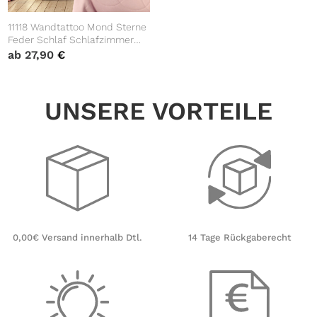
11118 Wandtattoo Mond Sterne
Feder Schlaf Schlafzimmer
Moon Star Weiß Träumen
ab
27,90
€
UNSERE VORTEILE
14 Tage Rückgaberecht
0,00€ Versand innerhalb Dtl.