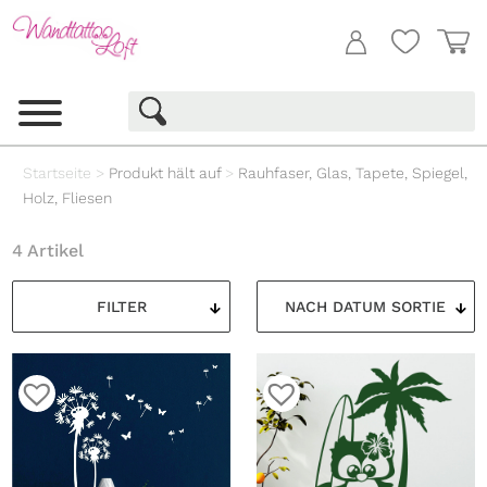
Startseite
>
Produkt hält auf
>
Rauhfaser, Glas, Tapete, Spiegel,
Holz, Fliesen
4 Artikel
FILTER