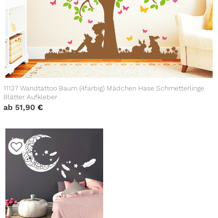
11137 Wandtattoo Baum (4farbig) Mädchen Hase Schmetterlinge
Blätter Aufkleber
ab
51,90
€