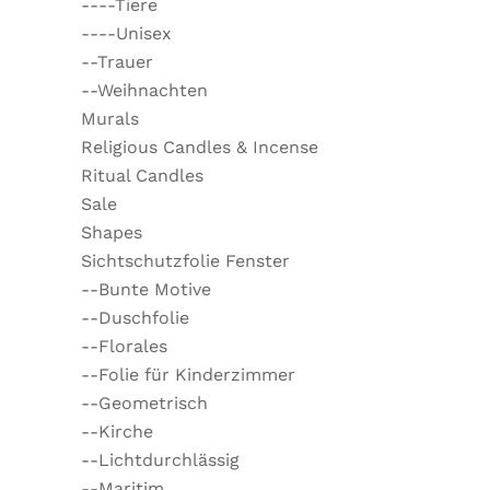
----Tiere
----Unisex
--Trauer
--Weihnachten
Murals
Religious Candles & Incense
Ritual Candles
Sale
Shapes
Sichtschutzfolie Fenster
--Bunte Motive
--Duschfolie
--Florales
--Folie für Kinderzimmer
--Geometrisch
--Kirche
--Lichtdurchlässig
--Maritim