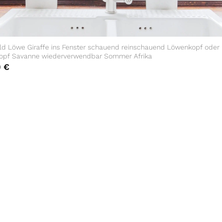
ild Löwe Giraffe ins Fenster schauend reinschauend Löwenkopf oder
kopf Savanne wiederverwendbar Sommer Afrika
0
€