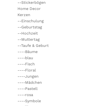
--Stickerbögen
Home Decor
Kerzen
--Einschulung
--Geburtstag
--Hochzeit
--Muttertag
--Taufe & Geburt
----Bäume
----blau
----Fisch
----Floral
----Jungen
----Mädchen
----Pastell
----rosa
----Symbole