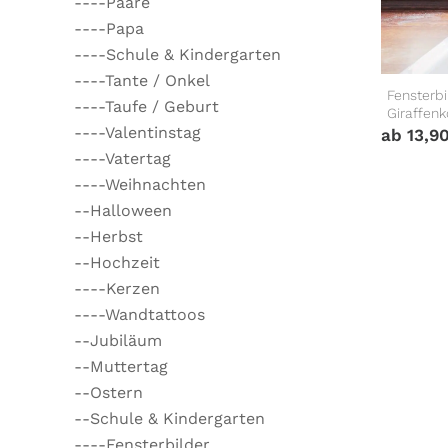
----Paare
----Papa
----Schule & Kindergarten
----Tante / Onkel
Fensterb
----Taufe / Geburt
Giraffen
----Valentinstag
ab
13,9
----Vatertag
----Weihnachten
--Halloween
--Herbst
--Hochzeit
----Kerzen
----Wandtattoos
--Jubiläum
--Muttertag
--Ostern
--Schule & Kindergarten
----Fensterbilder