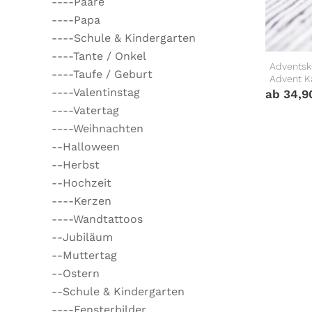
----Paare
----Papa
----Schule & Kindergarten
----Tante / Onkel
Adventsk
----Taufe / Geburt
Advent K
----Valentinstag
ab
34,
----Vatertag
----Weihnachten
--Halloween
--Herbst
--Hochzeit
----Kerzen
----Wandtattoos
--Jubiläum
--Muttertag
--Ostern
--Schule & Kindergarten
----Fensterbilder