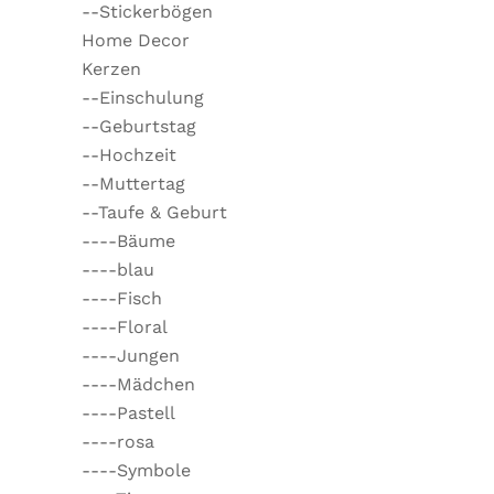
--Stickerbögen
Home Decor
Kerzen
--Einschulung
--Geburtstag
--Hochzeit
--Muttertag
--Taufe & Geburt
----Bäume
----blau
----Fisch
----Floral
----Jungen
----Mädchen
----Pastell
----rosa
----Symbole