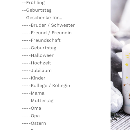
--Frühling
--Geburtstag
--Geschenke für...
----Bruder / Schwester
----Freund / Freundin
----Freundschaft
----Geburtstag
----Halloween
----Hochzeit
----Jubiläum
----Kinder
----Kollege / Kollegin
----Mama
----Muttertag
----Oma
----Opa
----Ostern