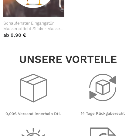
Schaufenster Eingangstür
Maskenpflicht Sticker Maske
bitte!!! mit Möwe, Corona
ab
9,90
€
Pandemie
UNSERE VORTEILE
14 Tage Rückgaberecht
0,00€ Versand innerhalb Dtl.