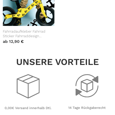
Fahrradaufkleber Fahrrad
Sticker Fahrraddesign
Kinderfahrrad Aufkleber Anker
ab
12,90
€
Totenköpfe Dekoration
UNSERE VORTEILE
14 Tage Rückgaberecht
0,00€ Versand innerhalb Dtl.