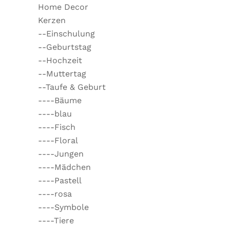
Home Decor
Kerzen
--Einschulung
--Geburtstag
--Hochzeit
--Muttertag
--Taufe & Geburt
----Bäume
----blau
----Fisch
----Floral
----Jungen
----Mädchen
----Pastell
----rosa
----Symbole
----Tiere