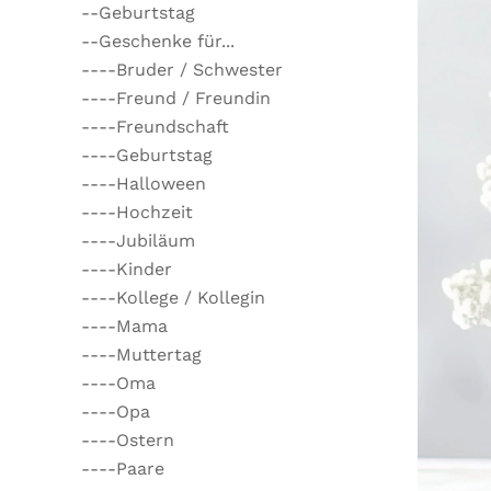
--Geburtstag
--Geschenke für...
----Bruder / Schwester
----Freund / Freundin
----Freundschaft
----Geburtstag
----Halloween
----Hochzeit
----Jubiläum
----Kinder
----Kollege / Kollegin
----Mama
----Muttertag
----Oma
----Opa
----Ostern
----Paare