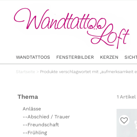
WANDTATTOOS
FENSTERBILDER
KERZEN
SICH
Startseite
>
Produkte verschlagwortet mit „aufmerksamkeit er
Thema
1 Artikel
Anlässe
--Abschied / Trauer
--Freundschaft
--Frühling