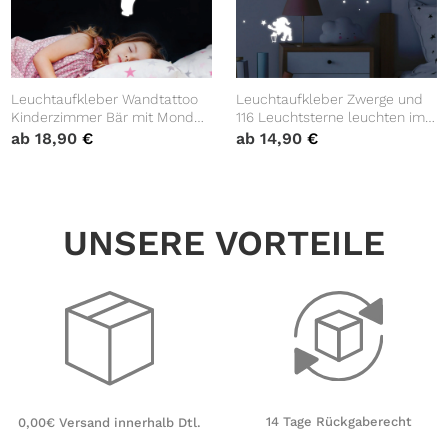
Leuchtaufkleber Wandtattoo
Leuchtaufkleber Zwerge und
Kinderzimmer Bär mit Mond
116 Leuchtsterne leuchten im
und 54 Leuchtsterne leuchten
Dunklen fluoreszierend
ab
18,90
€
ab
14,90
€
im Dunklen, Dekoration
Dekoration Kinderzimmer
Kinderzimmer
Wandtattoo
UNSERE VORTEILE
14 Tage Rückgaberecht
0,00€ Versand innerhalb Dtl.