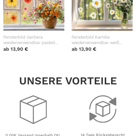
Fensterbild Gerbera
Fensterbild Kamille
wiederverwendbar pastell
wiederverwendbar weiß
Blumen bunt florale
Blumen Gänseblümchen
ab
13,90
€
ab
13,90
€
Fensterdekoration
Fensterdekoration
UNSERE VORTEILE
14 Tage Rückgaberecht
0,00€ Versand innerhalb Dtl.