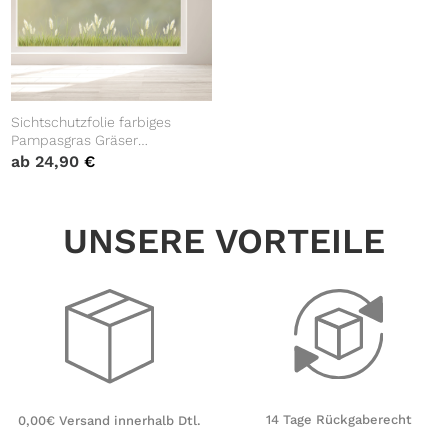
Sichtschutzfolie farbiges
Pampasgras Gräser
Fensterfolie Fensterdeko
ab
24,90
€
Milchglasfolie Sichtschutz
Folie Fenster
UNSERE VORTEILE
14 Tage Rückgaberecht
0,00€ Versand innerhalb Dtl.