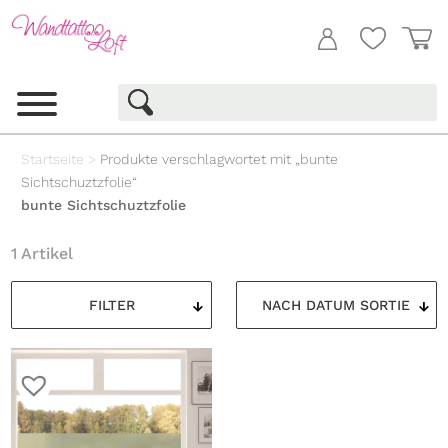
Startseite
>
Produkte verschlagwortet mit „bunte
Sichtschuztzfolie“
bunte Sichtschuztzfolie
1 Artikel
FILTER