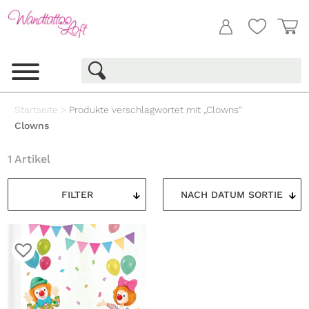
Startseite
>
Produkte verschlagwortet mit „Clowns“
Clowns
1 Artikel
FILTER