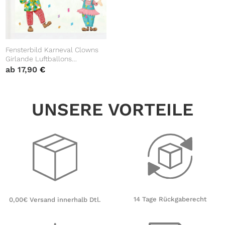
Fensterbild Karneval Clowns
Girlande Luftballons
wiederverwendbar Frühling
ab
17,90
€
bunte Dreiecke Fasching farbig
UNSERE VORTEILE
14 Tage Rückgaberecht
0,00€ Versand innerhalb Dtl.