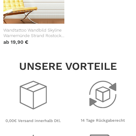
Wandtattoo Wandbild Skyline
Warnemünde Strand Rostock
Heimat Heimatliebe
ab
19,90
€
UNSERE VORTEILE
14 Tage Rückgaberecht
0,00€ Versand innerhalb Dtl.