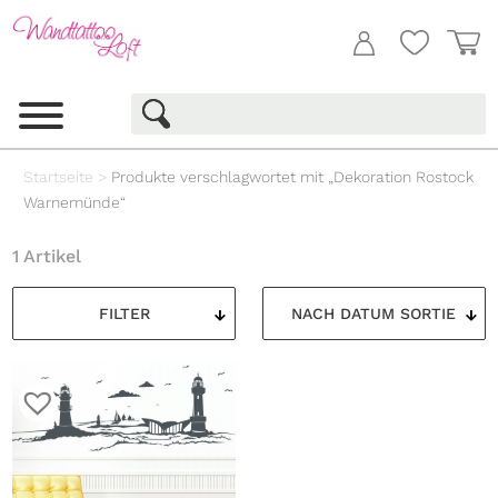
Startseite
>
Produkte verschlagwortet mit „Dekoration Rostock
Warnemünde“
1 Artikel
FILTER