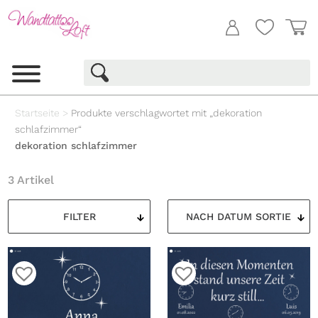
Startseite
>
Produkte verschlagwortet mit „dekoration
schlafzimmer“
dekoration schlafzimmer
3 Artikel
FILTER