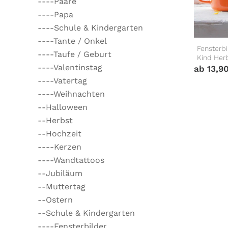
----Paare
----Papa
----Schule & Kindergarten
----Tante / Onkel
Fensterbi
----Taufe / Geburt
Kind Her
----Valentinstag
ab
13,9
----Vatertag
----Weihnachten
--Halloween
--Herbst
--Hochzeit
----Kerzen
----Wandtattoos
--Jubiläum
--Muttertag
--Ostern
--Schule & Kindergarten
----Fensterbilder