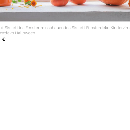
ld Skelett ins Fenster reinschauendes Skelett Fensterdeko Kinderzi
bstdeko Halloween
0
€