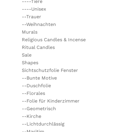
----Tiere
----Unisex
--Trauer
--Weihnachten
Murals
Religious Candles & Incense
Ritual Candles
Sale
Shapes
Sichtschutzfolie Fenster
--Bunte Motive
--Duschfolie
--Florales
--Folie für Kinderzimmer
--Geometrisch
--Kirche
--Lichtdurchlässig
--Maritim