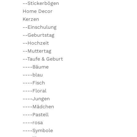
--Stickerbögen
Home Decor
Kerzen
--Einschulung
--Geburtstag
--Hochzeit
--Muttertag
--Taufe & Geburt
----Bäume
----blau
----Fisch
----Floral
----Jungen
----Mädchen
----Pastell
----rosa
----Symbole