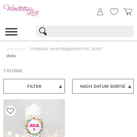
Startseite
>
Produkte verschlagwortet mit „dots“
dots
1 Artikel
FILTER