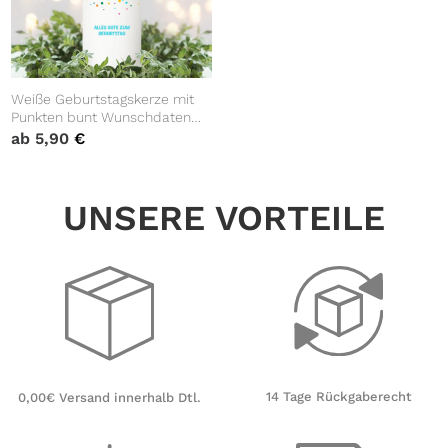
Weiße Geburtstagskerze mit
Punkten bunt Wunschdaten
und Zahl Geschenkidee
ab
5,90
€
Geburtstag
UNSERE VORTEILE
14 Tage Rückgaberecht
0,00€ Versand innerhalb Dtl.