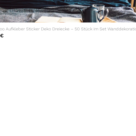
oo Aufkleber Sticker Deko Dreiecke – 50 Stück im Set Wanddekorati
€