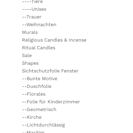
----Tiere
----Unisex
--Trauer
--Weihnachten
Murals
Religious Candles & Incense
Ritual Candles
Sale
Shapes
Sichtschutzfolie Fenster
--Bunte Motive
--Duschfolie
--Florales
--Folie für Kinderzimmer
--Geometrisch
--Kirche
--Lichtdurchlässig
--Maritim