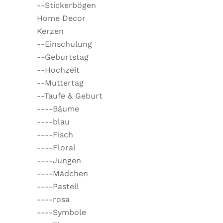
--Stickerbögen
Home Decor
Kerzen
--Einschulung
--Geburtstag
--Hochzeit
--Muttertag
--Taufe & Geburt
----Bäume
----blau
----Fisch
----Floral
----Jungen
----Mädchen
----Pastell
----rosa
----Symbole