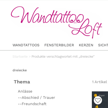
WANDTATTOOS
FENSTERBILDER
KERZEN
SICH
Startseite
>
Produkte verschlagwortet mit „dreiecke“
dreiecke
Thema
1 Artikel
Anlässe
--Abschied / Trauer
--Freundschaft