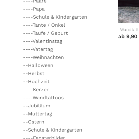
----Paare
----Papa
----Schule & Kindergarten
----Tante / Onkel
Wandtatt
----Taufe / Geburt
ab
9,90
----Valentinstag
----Vatertag
----Weihnachten
--Halloween
--Herbst
--Hochzeit
----Kerzen
----Wandtattoos
--Jubiläum
--Muttertag
--Ostern
--Schule & Kindergarten
----Fensterbilder