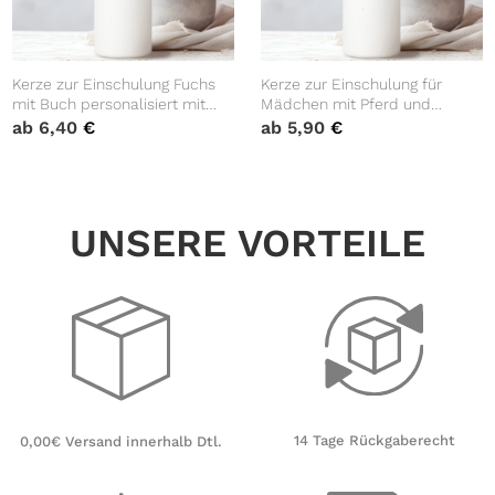
Kerze zur Einschulung Fuchs
Kerze zur Einschulung für
mit Buch personalisiert mit
Mädchen mit Pferd und
Namen und Datum
Schultüte personalisiert mit
ab
6,40
€
ab
5,90
€
anpassbares Geschenk
Namen und Datum
UNSERE VORTEILE
14 Tage Rückgaberecht
0,00€ Versand innerhalb Dtl.