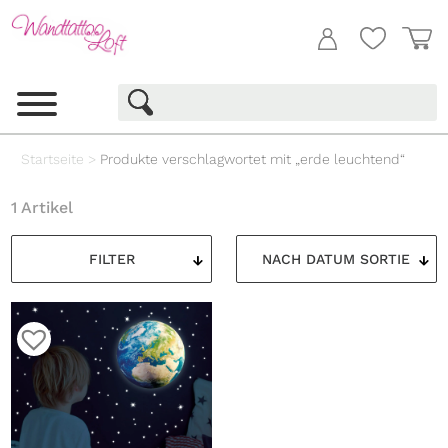
Startseite
>
Produkte verschlagwortet mit „erde leuchtend“
1 Artikel
FILTER