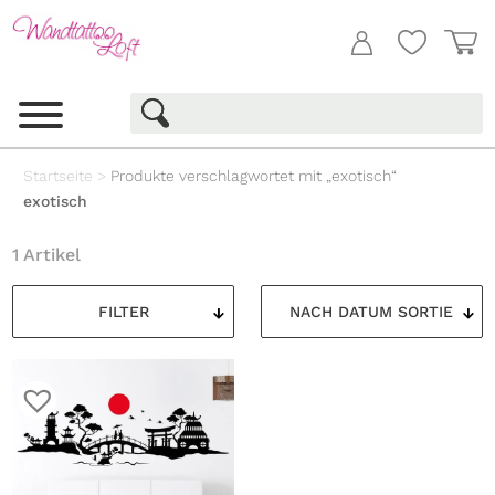
Startseite
>
Produkte verschlagwortet mit „exotisch“
exotisch
1 Artikel
FILTER