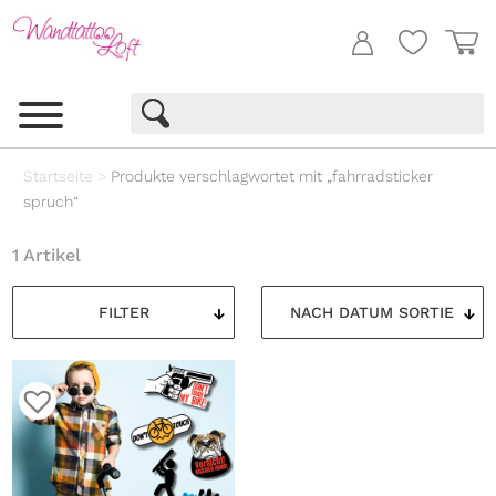
Startseite
>
Produkte verschlagwortet mit „fahrradsticker
spruch“
1 Artikel
FILTER