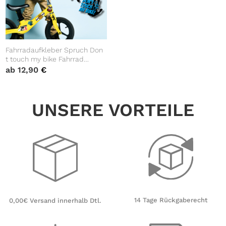
Fahrradaufkleber Spruch Don
t touch my bike Fahrrad
Sticker Fahrraddesign
ab
12,90
€
Kinderfahrrad Einschulung
UNSERE VORTEILE
14 Tage Rückgaberecht
0,00€ Versand innerhalb Dtl.