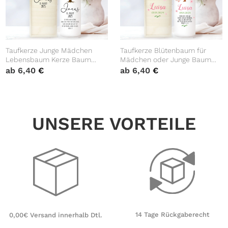
Taufkerze Junge Mädchen
Taufkerze Blütenbaum für
Lebensbaum Kerze Baum
Mädchen oder Junge Baum
Eiche bedruckt mit Namen,
mit Blüten Taufspruch
ab
6,40
€
ab
6,40
€
Datum und auf Wunsch
Personalisierung
eigenem, vorgegebenem oder
keinem Taufspruch
UNSERE VORTEILE
14 Tage Rückgaberecht
0,00€ Versand innerhalb Dtl.