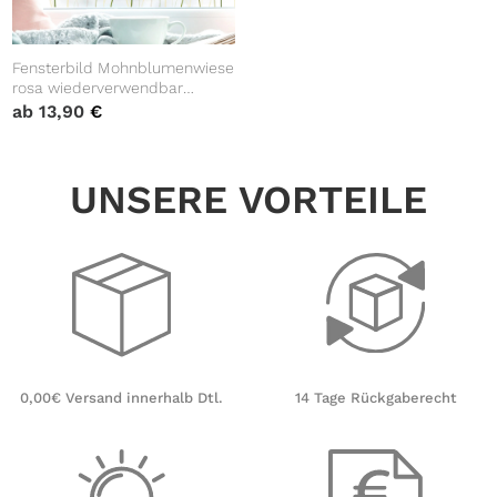
Fensterbild Mohnblumenwiese
rosa wiederverwendbar
pastell Blumenwiese mit
ab
13,90
€
Schmetterlingen
Fensterdekoration
UNSERE VORTEILE
14 Tage Rückgaberecht
0,00€ Versand innerhalb Dtl.