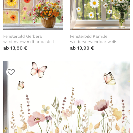
Fensterbild Gerbera
Fensterbild Kamille
wiederverwendbar pastell
wiederverwendbar weiß
Blumen bunt florale
Blumen Gänseblümchen
ab
13,90
€
ab
13,90
€
Fensterdekoration
Fensterdekoration