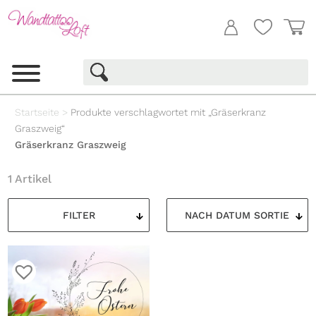
Startseite
>
Produkte verschlagwortet mit „Gräserkranz
Graszweig“
Gräserkranz Graszweig
1 Artikel
FILTER