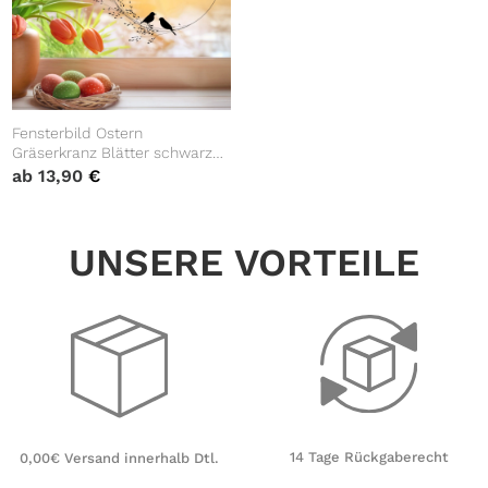
Fensterbild Ostern
Gräserkranz Blätter schwarz
weiß Frohe Ostern Frühling
ab
13,90
€
Vögel Fensteraufkleber
Fensterdeko
wiederverwendbare
UNSERE VORTEILE
Wohnzimmer
14 Tage Rückgaberecht
0,00€ Versand innerhalb Dtl.