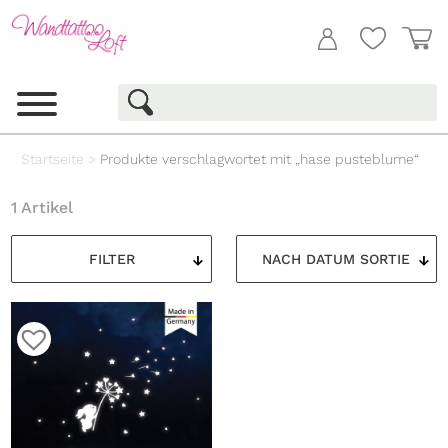
Startseite
>
Produkte verschlagwortet mit „hase pusteblume“
1 Artikel
FILTER