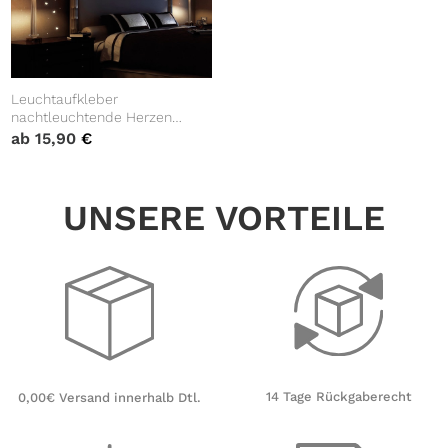
Leuchtaufkleber
nachtleuchtende Herzen
fluoreszierend 117 Stück
ab
15,90
€
Wandaufkleber Kinderzimmer
UNSERE VORTEILE
14 Tage Rückgaberecht
0,00€ Versand innerhalb Dtl.