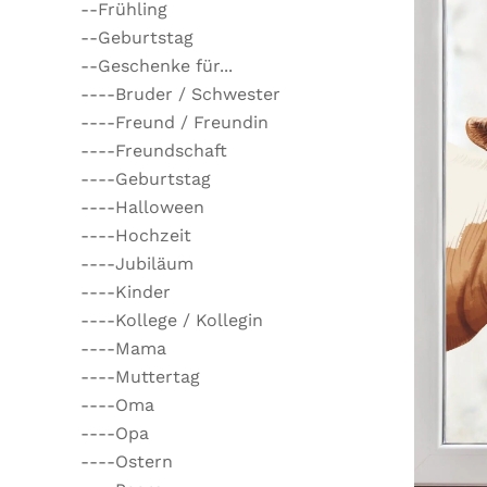
--Frühling
--Geburtstag
--Geschenke für...
----Bruder / Schwester
----Freund / Freundin
----Freundschaft
----Geburtstag
----Halloween
----Hochzeit
----Jubiläum
----Kinder
----Kollege / Kollegin
----Mama
----Muttertag
----Oma
----Opa
----Ostern