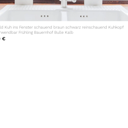
ild Kuh ins Fenster schauend braun schwarz reinschauend Kuhkopf
rwendbar Frühling Bauernhof Bulle Kalb
0
€