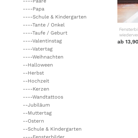
----Paare
----Papa
----Schule & Kindergarten
----Tante / Onkel
Fensterb
----Taufe / Geburt
wiederve
----Valentinstag
ab
13,9
----Vatertag
----Weihnachten
--Halloween
--Herbst
--Hochzeit
----Kerzen
----Wandtattoos
--Jubiläum
--Muttertag
--Ostern
--Schule & Kindergarten
----Fensterbilder