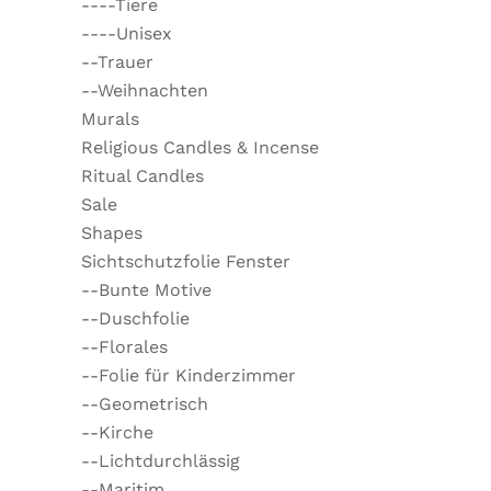
----Tiere
----Unisex
--Trauer
--Weihnachten
Murals
Religious Candles & Incense
Ritual Candles
Sale
Shapes
Sichtschutzfolie Fenster
--Bunte Motive
--Duschfolie
--Florales
--Folie für Kinderzimmer
--Geometrisch
--Kirche
--Lichtdurchlässig
--Maritim