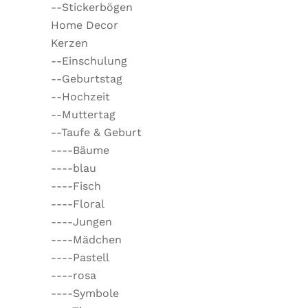
--Stickerbögen
Home Decor
Kerzen
--Einschulung
--Geburtstag
--Hochzeit
--Muttertag
--Taufe & Geburt
----Bäume
----blau
----Fisch
----Floral
----Jungen
----Mädchen
----Pastell
----rosa
----Symbole