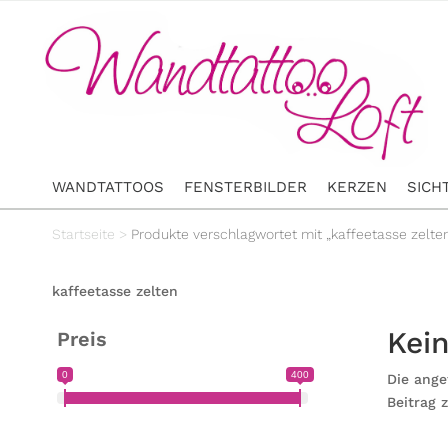
WANDTATTOOS
FENSTERBILDER
KERZEN
SICH
Startseite
>
Produkte verschlagwortet mit „kaffeetasse zelte
kaffeetasse zelten
Kei
Preis
0
400
Die ange
Beitrag 