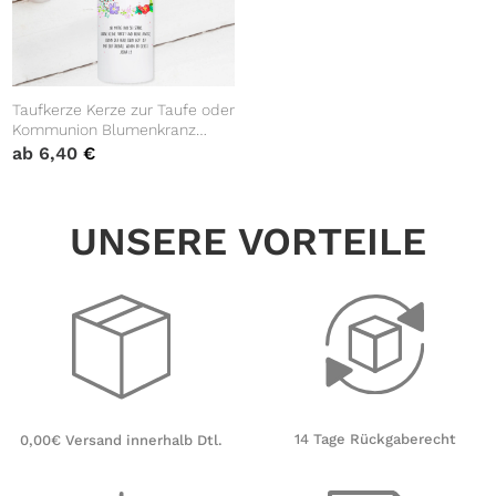
Taufkerze Kerze zur Taufe oder
Kommunion Blumenkranz
Kreuz Taufspruch mit
ab
6,40
€
Wunschname & Datum
UNSERE VORTEILE
14 Tage Rückgaberecht
0,00€ Versand innerhalb Dtl.