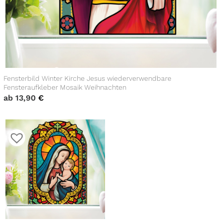
Fensterbild Winter Kirche Jesus wiederverwendbare
Fensteraufkleber Mosaik Weihnachten
ab
13,90
€