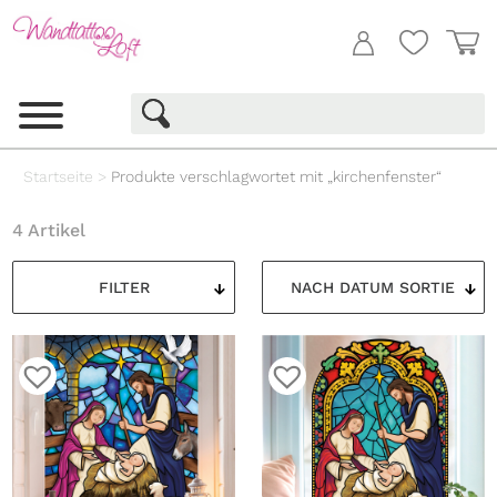
Startseite
>
Produkte verschlagwortet mit „kirchenfenster“
4 Artikel
FILTER