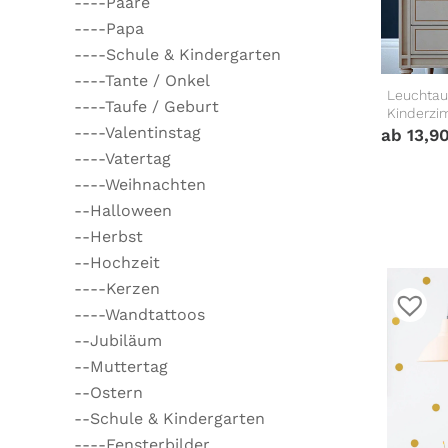
----Paare
----Papa
----Schule & Kindergarten
----Tante / Onkel
Leuchtau
----Taufe / Geburt
Kinderzi
----Valentinstag
ab
13,9
----Vatertag
----Weihnachten
--Halloween
--Herbst
--Hochzeit
----Kerzen
----Wandtattoos
--Jubiläum
--Muttertag
--Ostern
--Schule & Kindergarten
----Fensterbilder