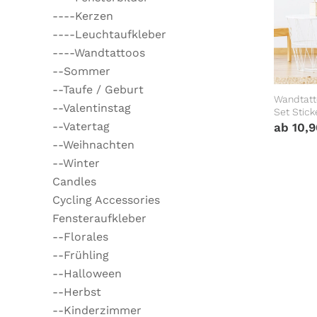
----Kerzen
----Leuchtaufkleber
----Wandtattoos
--Sommer
--Taufe / Geburt
Wandtatt
--Valentinstag
Set Stickerset 
(50teilig)
--Vatertag
ab
10,
--Weihnachten
--Winter
Candles
Cycling Accessories
Fensteraufkleber
--Florales
--Frühling
--Halloween
--Herbst
--Kinderzimmer