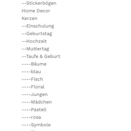
--Stickerbögen
Home Decor
Kerzen
--Einschulung
--Geburtstag
--Hochzeit
--Muttertag
--Taufe & Geburt
----Bäume
----blau
----Fisch
----Floral
----Jungen
----Mädchen
----Pastell
----rosa
----Symbole