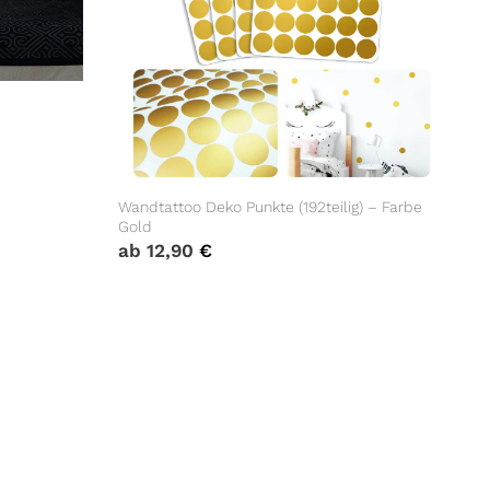
Wandtattoo Deko Punkte (192teilig) – Farbe
Gold
ab
12,90
€