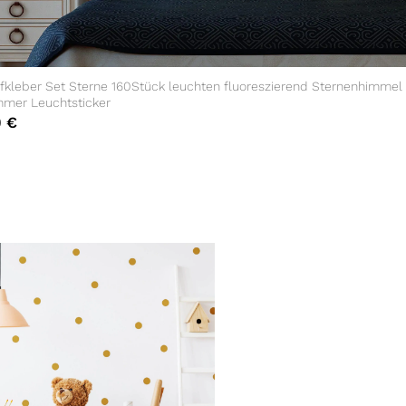
fkleber Set Sterne 160Stück leuchten fluoreszierend Sternenhimmel
mmer Leuchtsticker
0
€