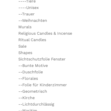
----Tiere
----Unisex
--Trauer
--Weihnachten
Murals
Religious Candles & Incense
Ritual Candles
Sale
Shapes
Sichtschutzfolie Fenster
--Bunte Motive
--Duschfolie
--Florales
--Folie für Kinderzimmer
--Geometrisch
--Kirche
--Lichtdurchlässig
--Maritim