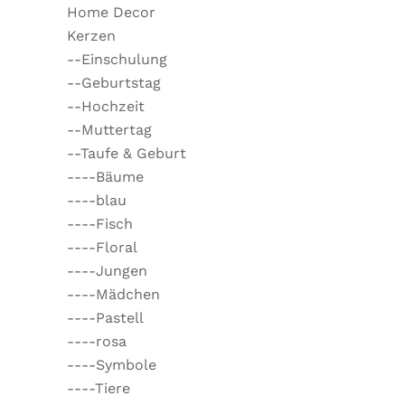
Home Decor
Kerzen
--Einschulung
--Geburtstag
--Hochzeit
--Muttertag
--Taufe & Geburt
----Bäume
----blau
----Fisch
----Floral
----Jungen
----Mädchen
----Pastell
----rosa
----Symbole
----Tiere