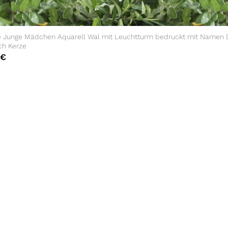
e Junge Mädchen Aquarell Wal mit Leuchtturm bedruckt mit Namen
ch Kerze
€