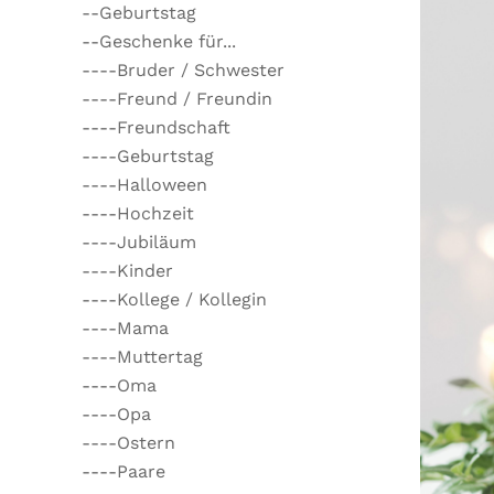
--Geburtstag
--Geschenke für...
----Bruder / Schwester
----Freund / Freundin
----Freundschaft
----Geburtstag
----Halloween
----Hochzeit
----Jubiläum
----Kinder
----Kollege / Kollegin
----Mama
----Muttertag
----Oma
----Opa
----Ostern
----Paare