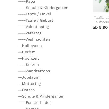
----Papa
----Schule & Kindergarten
----Tante / Onkel
Taufkerz
----Taufe / Geburt
Taufspru
----Valentinstag
ab
5,90
----Vatertag
----Weihnachten
--Halloween
--Herbst
--Hochzeit
----Kerzen
----Wandtattoos
--Jubiläum
--Muttertag
--Ostern
--Schule & Kindergarten
----Fensterbilder
----Kerzen