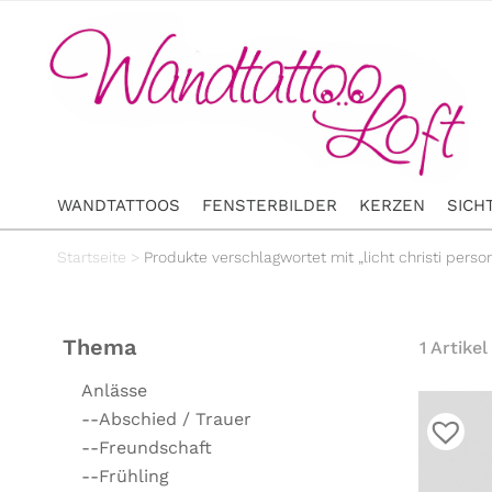
WANDTATTOOS
FENSTERBILDER
KERZEN
SICH
Startseite
>
Produkte verschlagwortet mit „licht christi person
Thema
1 Artikel
Anlässe
--Abschied / Trauer
--Freundschaft
--Frühling