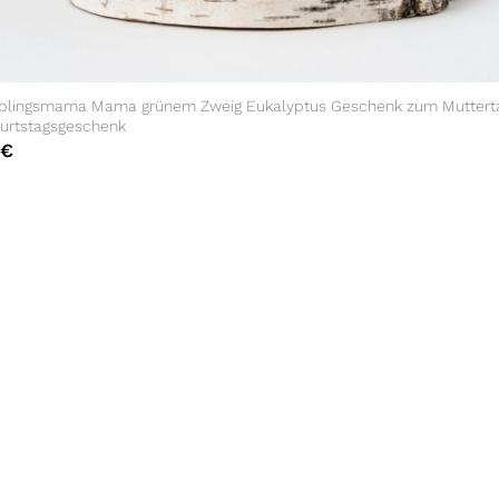
eblingsmama Mama grünem Zweig Eukalyptus Geschenk zum Muttert
urtstagsgeschenk
€