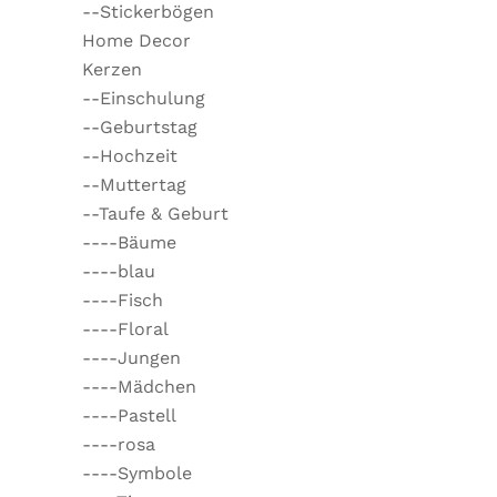
--Stickerbögen
Home Decor
Kerzen
--Einschulung
--Geburtstag
--Hochzeit
--Muttertag
--Taufe & Geburt
----Bäume
----blau
----Fisch
----Floral
----Jungen
----Mädchen
----Pastell
----rosa
----Symbole