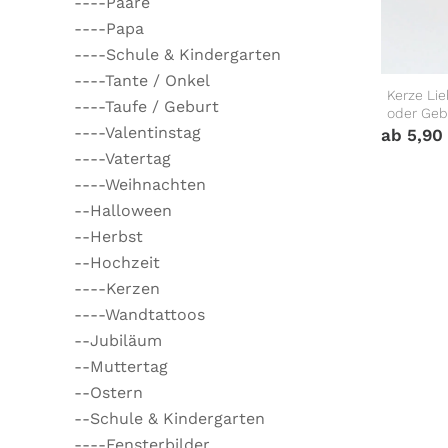
----Paare
----Papa
----Schule & Kindergarten
----Tante / Onkel
Kerze Li
----Taufe / Geburt
oder Geb
----Valentinstag
ab
5,90
----Vatertag
----Weihnachten
--Halloween
--Herbst
--Hochzeit
----Kerzen
----Wandtattoos
--Jubiläum
--Muttertag
--Ostern
--Schule & Kindergarten
----Fensterbilder