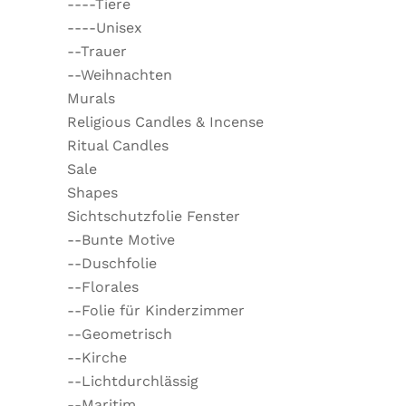
----Tiere
----Unisex
--Trauer
--Weihnachten
Murals
Religious Candles & Incense
Ritual Candles
Sale
Shapes
Sichtschutzfolie Fenster
--Bunte Motive
--Duschfolie
--Florales
--Folie für Kinderzimmer
--Geometrisch
--Kirche
--Lichtdurchlässig
--Maritim