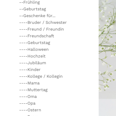
--Frühling
--Geburtstag
--Geschenke für...
----Bruder / Schwester
----Freund / Freundin
----Freundschaft
----Geburtstag
----Halloween
----Hochzeit
----Jubiläum
----Kinder
----Kollege / Kollegin
----Mama
----Muttertag
----Oma
----Opa
----Ostern