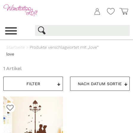
Startseite
>
Produkte verschlagwortet mit „love“
love
1 Artikel
FILTER