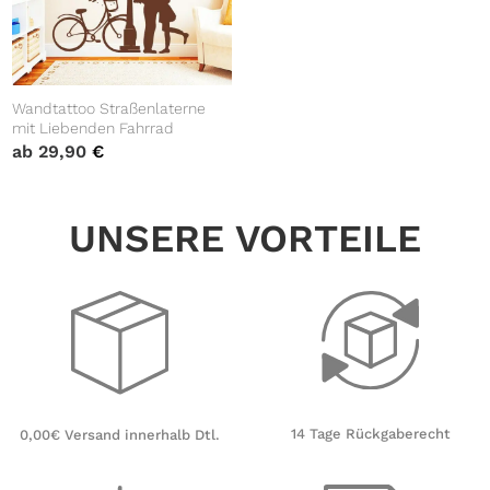
Wandtattoo Straßenlaterne
mit Liebenden Fahrrad
ab
29,90
€
UNSERE VORTEILE
14 Tage Rückgaberecht
0,00€ Versand innerhalb Dtl.