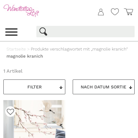
Startseite
>
Produkte verschlagwortet mit „magnolie kranich“
magnolie kranich
1 Artikel
FILTER