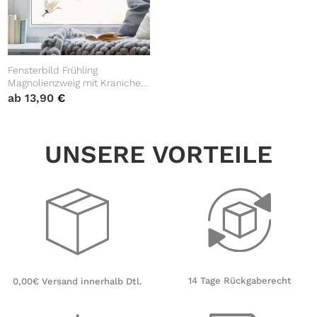
Fensterbild Frühling
Magnolienzweig mit Kranichen
bunt farbig
ab
13,90
€
wiederverwendbare
Fensteraufkleber
Kinderzimmer Baby Kind,
UNSERE VORTEILE
Osterdeko
14 Tage Rückgaberecht
0,00€ Versand innerhalb Dtl.