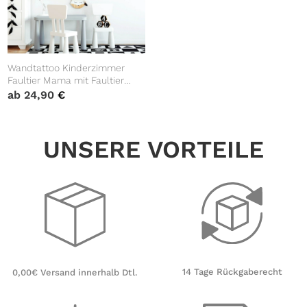
Wandtattoo Kinderzimmer
Faultier Mama mit Faultier
Baby Dekoration Babyzimmer
ab
24,90
€
Wandsticker Wand Aufkleber
UNSERE VORTEILE
14 Tage Rückgaberecht
0,00€ Versand innerhalb Dtl.