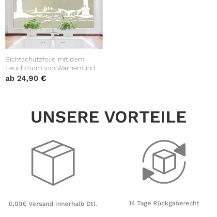
Sichtschutzfolie mit dem
Leuchtturm von Warnemünde
und Segelbooten auf der
ab
24,90
€
Ostsee, Fensterfolie
Fensterdeko Milchglasfolie
UNSERE VORTEILE
14 Tage Rückgaberecht
0,00€ Versand innerhalb Dtl.