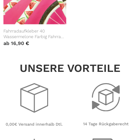
Fahrradaufkleber 40
Wassermelone Farbig Fahrrad
Sticker Fahrraddesign
ab
16,90
€
Kinderfahrrad, Geschenk
Geburtstag
UNSERE VORTEILE
14 Tage Rückgaberecht
0,00€ Versand innerhalb Dtl.