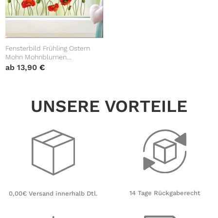
Fensterbild Frühling Ostern
Mohn Mohnblumen
Blumenwiese Fensterdeko
ab
13,90
€
Kinderzimmer Kind
UNSERE VORTEILE
14 Tage Rückgaberecht
0,00€ Versand innerhalb Dtl.