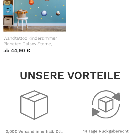
Wandtattoo Kinderzimmer
Planeten Galaxy Sterne,
Dekoration Babyzimmer
ab
44,90
€
UNSERE VORTEILE
14 Tage Rückgaberecht
0,00€ Versand innerhalb Dtl.