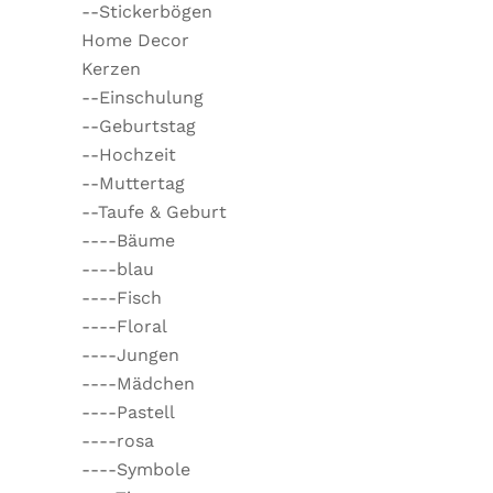
--Stickerbögen
Home Decor
Kerzen
--Einschulung
--Geburtstag
--Hochzeit
--Muttertag
--Taufe & Geburt
----Bäume
----blau
----Fisch
----Floral
----Jungen
----Mädchen
----Pastell
----rosa
----Symbole