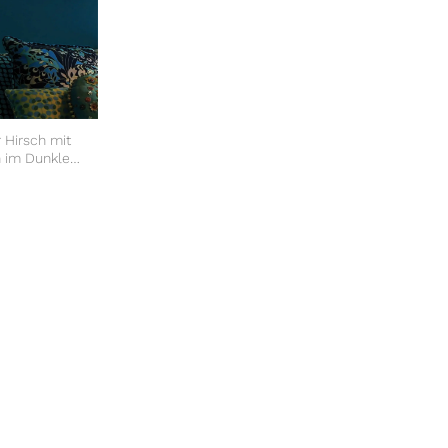
 Hirsch mit
n im Dunklen