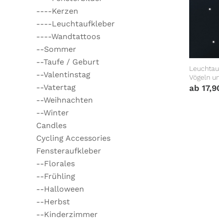
----Kerzen
----Leuchtaufkleber
----Wandtattoos
--Sommer
--Taufe / Geburt
Leuchtau
--Valentinstag
Vögeln u
im Dunkl
--Vatertag
ab
17,
--Weihnachten
--Winter
Candles
Cycling Accessories
Fensteraufkleber
--Florales
--Frühling
--Halloween
--Herbst
--Kinderzimmer