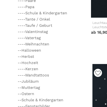
----Paare
----Papa
----Schule & Kindergarten
----Tante / Onkel
Leuchtau
----Taufe / Geburt
Leuchtst
----Valentinstag
ab
16,9
----Vatertag
----Weihnachten
--Halloween
--Herbst
--Hochzeit
----Kerzen
----Wandtattoos
--Jubiläum
--Muttertag
--Ostern
--Schule & Kindergarten
----Fensterbilder