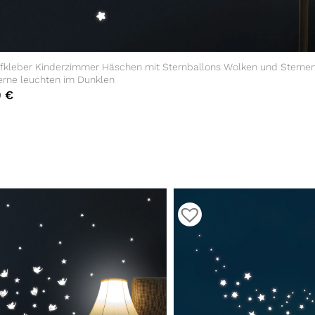
fkleber Kinderzimmer Häschen mit Sternballons Wolken und Sterne
erne leuchten im Dunklen
0
€