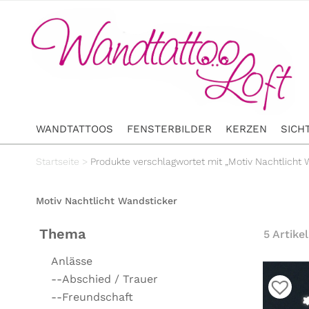
WANDTATTOOS
FENSTERBILDER
KERZEN
SICH
Startseite
>
Produkte verschlagwortet mit „Motiv Nachtlicht 
Motiv Nachtlicht Wandsticker
Thema
5 Artikel
Anlässe
--Abschied / Trauer
--Freundschaft