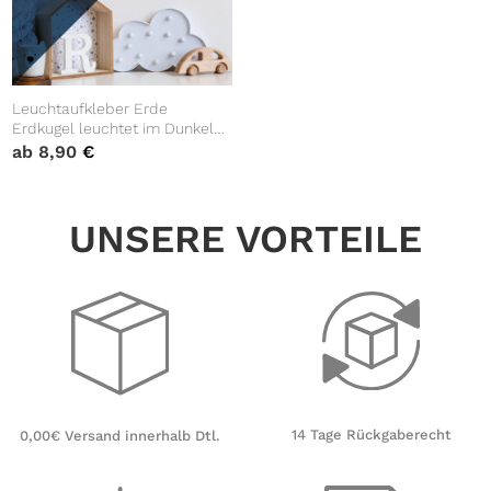
Leuchtaufkleber Erde
Erdkugel leuchtet im Dunkeln
Kinderzimmer fluoreszierend
ab
8,90
€
Wandtatto Wandaufkleber
UNSERE VORTEILE
14 Tage Rückgaberecht
0,00€ Versand innerhalb Dtl.