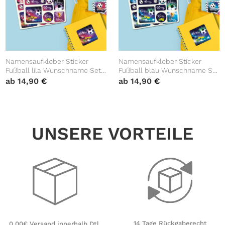
Namensaufkleber Sticker
Namensaufkleber Sticker
Fußball lila Wunschname Set
Fußball blau Wunschname Set
Aufkleber Fussball Schule
Aufkleber Fussball Schule
ab
14,90
€
ab
14,90
€
Kindergarten Aufkleberset
Kindergarten Aufkleberset
Name Einschulung
Name Einschulung
Bücheraufkleber
Bücheraufkleber
UNSERE VORTEILE
14 Tage Rückgaberecht
0,00€ Versand innerhalb Dtl.