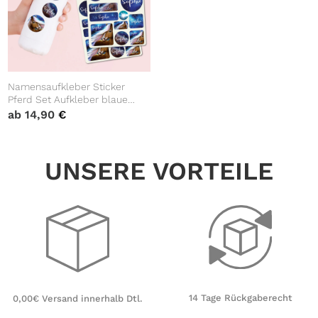
Namensaufkleber Sticker
Pferd Set Aufkleber blaue
Pferde Kinderzimmer
ab
14,90
€
Möbelaufkleber Aufkleberset
Wunschname Einschulung
UNSERE VORTEILE
14 Tage Rückgaberecht
0,00€ Versand innerhalb Dtl.