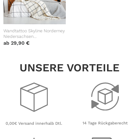
Wandtattoo Skyline Norderney
Niedersachsen
Wanddekoration Heimat
ab
29,90
€
Urlaubserinnerung
Wohnraumgestaltung
UNSERE VORTEILE
14 Tage Rückgaberecht
0,00€ Versand innerhalb Dtl.