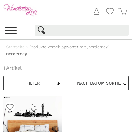
Startseite
>
Produkte verschlagwortet mit „norderney“
norderney
1 Artikel
FILTER