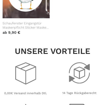
Schaufenster Eingangstür
Maskenpflicht Sticker Maske
bitte!!! mit Möwe, Corona
ab
9,90
€
Pandemie
UNSERE VORTEILE
14 Tage Rückgaberecht
0,00€ Versand innerhalb Dtl.