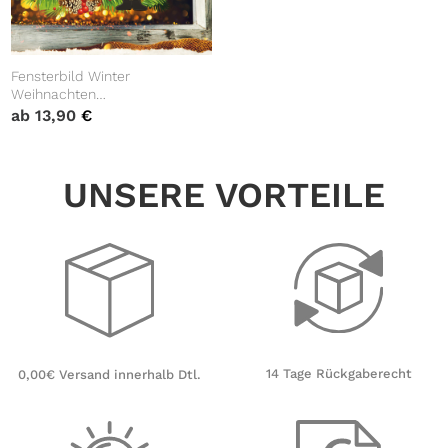
Fensterbild Winter
Weihnachten
wiederverwendbar
ab
13,90
€
Nussknacker Fensteraufkleber
UNSERE VORTEILE
14 Tage Rückgaberecht
0,00€ Versand innerhalb Dtl.