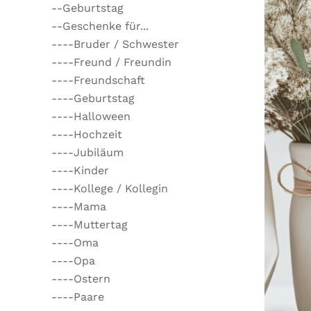
--Geburtstag
--Geschenke für...
----Bruder / Schwester
----Freund / Freundin
----Freundschaft
----Geburtstag
----Halloween
----Hochzeit
----Jubiläum
----Kinder
----Kollege / Kollegin
----Mama
----Muttertag
----Oma
----Opa
----Ostern
----Paare