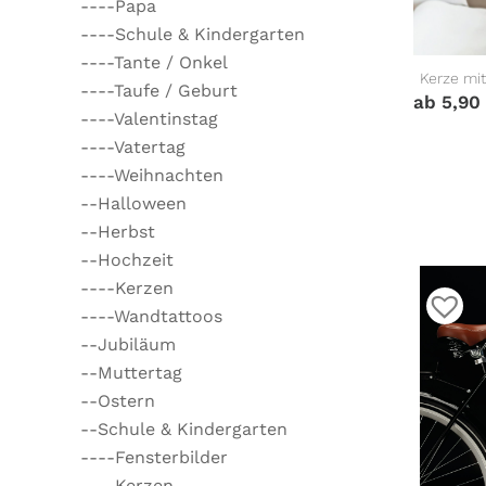
----Papa
----Schule & Kindergarten
----Tante / Onkel
Kerze mit
----Taufe / Geburt
ab
5,90
----Valentinstag
----Vatertag
----Weihnachten
--Halloween
--Herbst
--Hochzeit
----Kerzen
----Wandtattoos
--Jubiläum
--Muttertag
--Ostern
--Schule & Kindergarten
----Fensterbilder
----Kerzen