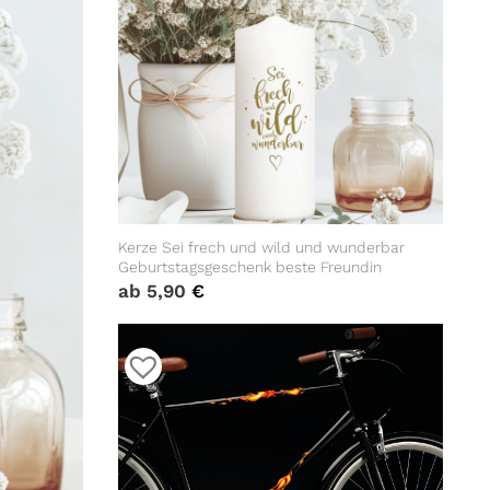
Kerze Sei frech und wild und wunderbar
Geburtstagsgeschenk beste Freundin
ab
5,90
€