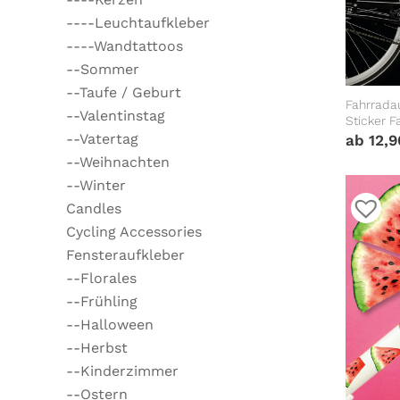
----Leuchtaufkleber
----Wandtattoos
--Sommer
--Taufe / Geburt
Fahrrada
--Valentinstag
Sticker F
Geschen
--Vatertag
ab
12,
--Weihnachten
--Winter
Candles
Cycling Accessories
Fensteraufkleber
--Florales
--Frühling
--Halloween
--Herbst
--Kinderzimmer
--Ostern