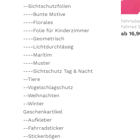
--Sichtschutzfolien
----Bunte Motive
Fahrrada
----Florales
Fahrrad S
----Folie für Kinderzimmer
Kinderfa
ab
16,
----Geometrisch
----Lichtdurchlässig
----Maritim
----Muster
----Sichtschutz Tag & Nacht
--Tiere
--Vogelschlagschutz
--Weihnachten
--Winter
Geschenkartikel
--Aufkleber
--Fahrradsticker
--Stickerbögen