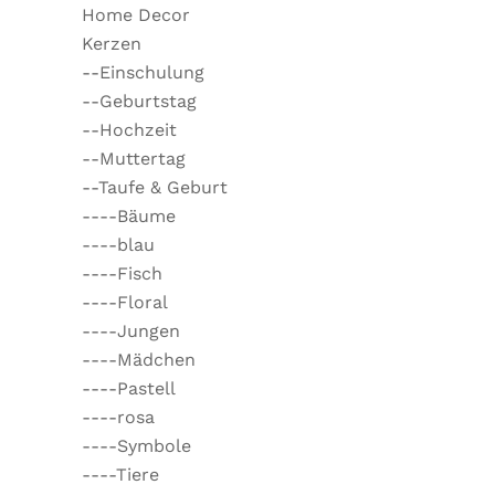
Home Decor
Kerzen
--Einschulung
--Geburtstag
--Hochzeit
--Muttertag
--Taufe & Geburt
----Bäume
----blau
----Fisch
----Floral
----Jungen
----Mädchen
----Pastell
----rosa
----Symbole
----Tiere