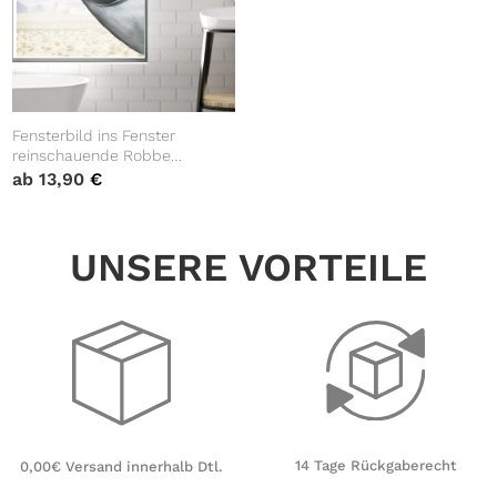
Fensterbild ins Fenster
reinschauende Robbe
Fensterdeko Kinderzimmer
ab
13,90
€
Kind Osterdeko Frühlingsdeko
UNSERE VORTEILE
14 Tage Rückgaberecht
0,00€ Versand innerhalb Dtl.