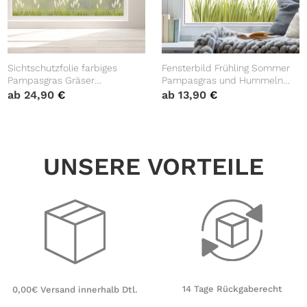
Sichtschutzfolie farbiges
Fensterbild Frühling Sommer
Pampasgras Gräser
Pampasgras und Hummeln
Fensterfolie Fensterdeko
auf einer Wiese, Fensterdeko
ab
24,90
€
ab
13,90
€
Milchglasfolie Sichtschutz
Folie Fenster
UNSERE VORTEILE
14 Tage Rückgaberecht
0,00€ Versand innerhalb Dtl.