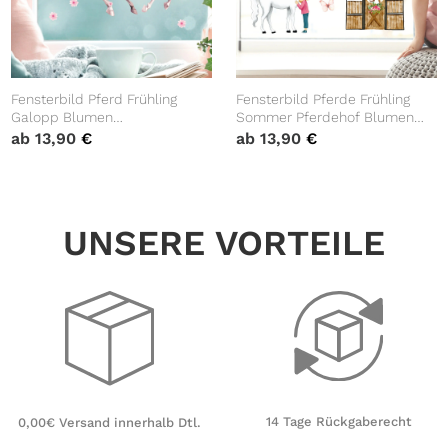
Fensterbild Pferd Frühling
Fensterbild Pferde Frühling
Galopp Blumen
Sommer Pferdehof Blumen
wiederverwendbare
wiederverwendbare
ab
13,90
€
ab
13,90
€
Fensteraufkleber
Fensteraufkleber
Kinderzimmer Mädchen Kind
Kinderzimmer Mädchen Kind
UNSERE VORTEILE
14 Tage Rückgaberecht
0,00€ Versand innerhalb Dtl.