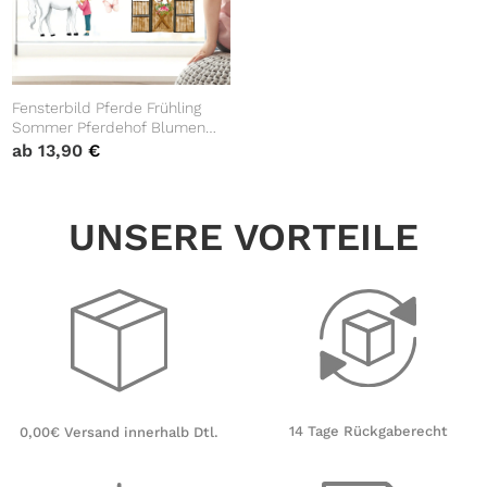
Fensterbild Pferde Frühling
Sommer Pferdehof Blumen
wiederverwendbare
ab
13,90
€
Fensteraufkleber
Kinderzimmer Mädchen Kind
UNSERE VORTEILE
14 Tage Rückgaberecht
0,00€ Versand innerhalb Dtl.